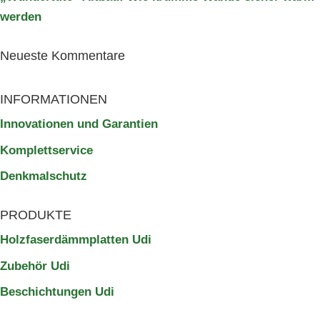
werden
Neu­este Kommentare
INFORMATIONEN
Inno­va­tionen und Garantien
Kom­plett­ser­vice
Denk­mal­schutz
PRODUKTE
Holz­fa­ser­dämm­platten Udi
Zubehör Udi
Beschich­tungen Udi