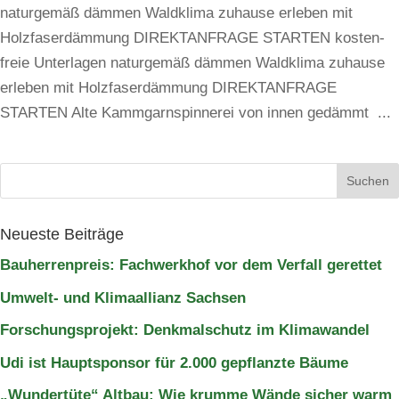
natur­gemäß dämmen Wald­klima zuhause erleben mit
Holzfaserdämmung DIREKTANFRAGE STARTEN kos­ten­
freie Unterlagen natur­gemäß dämmen Wald­klima zuhause
erleben mit Holzfaserdämmung DIREKTANFRAGE
STARTEN Alte Kamm­garn­spin­nerei von innen gedämmt ...
Suchen
nach:
Neu­este Beiträge
Bau­her­ren­preis: Fach­werkhof vor dem Ver­fall gerettet
Umwelt- und Kli­ma­al­lianz Sachsen
For­schungs­pro­jekt: Denk­mal­schutz im Klimawandel
Udi ist Haupt­sponsor für 2.000 gepflanzte Bäume
„Wun­der­tüte“ Altbau: Wie krumme Wände sicher warm