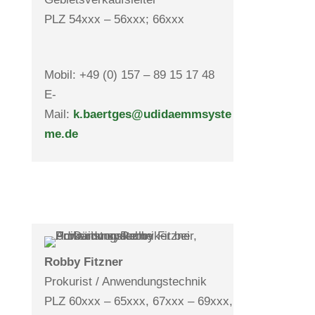
PLZ 54xxx – 56xxx; 66xxx
Mobil: +49 (0) 157 – 89 15 17 48
E-
Mail:
k.baertges@udidaemmsyste
me.de
Robby Fitzner
Pro­ku­rist / Anwen­dungs­technik
PLZ 60xxx – 65xxx, 67xxx – 69xxx,