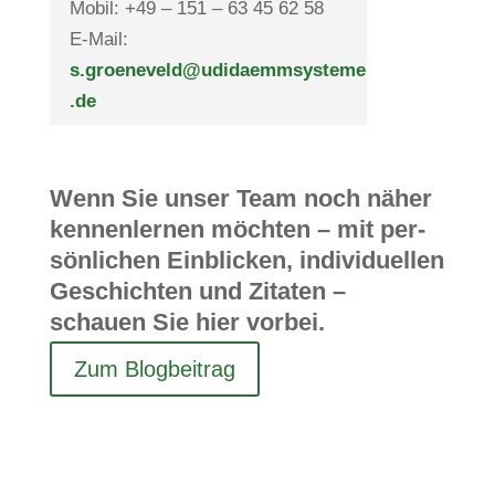
Mobil: +49 – 151 – 63 45 62 58
E-Mail:
s.groeneveld@udidaemmsysteme
.de
Wenn Sie unser Team noch näher
ken­nen­lernen möchten – mit per­
sön­li­chen Ein­bli­cken, indi­vi­du­ellen
Geschichten und Zitaten –
schauen Sie hier vorbei.
Zum Blog­bei­trag