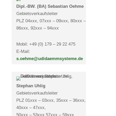
Dipl.-BW. (BA) Sebas­tian Oehme
Gebiets­ver­kaufs­leiter
PLZ 04xxx, 07xxx – 09xxx, 80xxx –
86xxx, 92xxx – 94xxx
Mobil: +49 (0) 179 – 29 22 475
E-Mail:
s.oehme@udidaemmsysteme.de
Ste­phan Uhlig
Gebiets­ver­kaufs­leiter
PLZ 01xxx – 03xxx, 35xxx – 36xxx,
40xxx – 47xxx,
50xxx – 53xxx 57xxx – 59xxx