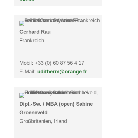
Ger­hard Rau
Frank­reich
Mobil: +
33 (0) 60 87 56 4 17
E-Mail:
uditherm@orange.fr
Dipl.-Sw. / MBA (open) Sabine
Groen­eveld
Groß­bri­ta­nien, Irland