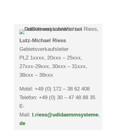
Lutz-Michael Riess
Gebiets­ver­kaufs­leiter
PLZ 1xxxx, 20xxx – 25xxx,
27xxx-29xxx,
30xxx – 31xxx,
38xxx – 39xxx
Mobil: +49 (0) 172 – 38 62 408
Telefon: +49 (0) 30 – 47 48 88 35
E-
Mail:
l.riess@udidaemmsysteme.
de