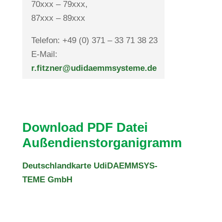
70xxx – 79xxx,
87xxx – 89xxx
Telefon: +49 (0) 371 – 33 71 38 23
E-Mail:
r.fitzner@udidaemmsysteme.de
Down­load PDF Datei
Außendienstorganigramm
Deutsch­land­karte Udi­DAEMM­SYS­
TEME GmbH