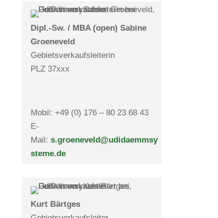
Dipl.-Sw. / MBA (open) Sabine
Groen­eveld
Gebiets­ver­kaufs­lei­terin
PLZ 37xxx
Mobil: +49 (0) 176 – 80 23 68 43
E-
Mail:
s.groeneveld@udidaemmsy
steme.de
Kurt Bärtges
Gebiets­ver­kaufs­leiter