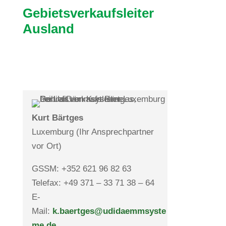
Gebiets­ver­kaufs­leiter
Ausland
Kurt Bärtges
Luxem­burg
(Ihr Ansprech­partner
vor Ort)
GSSM: +352 621 96 82 63
Telefax: +49 371 – 33 71 38 – 64
E-
Mail:
k.baertges@udidaemmsyste
me.de