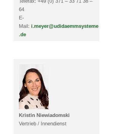
Telefax: +49 (0) 371 – 33 71 38 –
64
E-
Mail:
i.meyer@udidaemmsysteme
.de
Kristin Nie­wia­domski
Ver­trieb / Innendienst