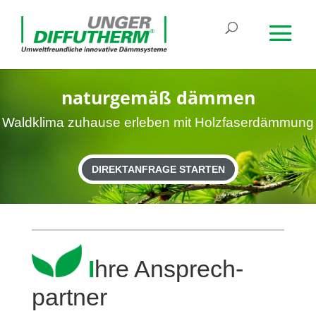
natur­gemäß dämmen
Wald­klima zuhause erleben mit Holzfaserdämmung
DIREKTANFRAGE STARTEN
I
hre Ansprech­
partner