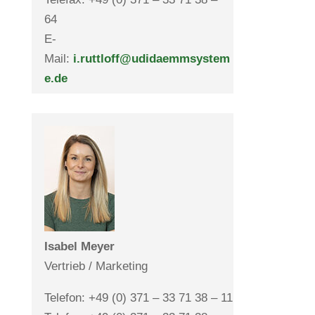
64
E-
Mail:
i.ruttloff@udidaemmsystem
e.de
Isabel Meyer
Ver­trieb / Marketing
Telefon: +49 (0) 371 – 33 71 38 – 11