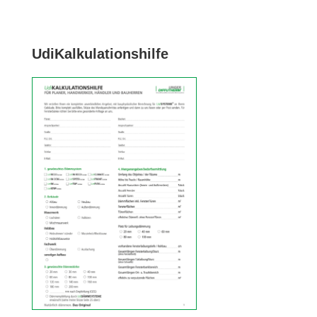
Udi­Kal­ku­la­ti­ons­hilfe