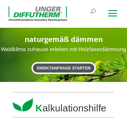
natur­gemäß dämmen
Wald­klima zuhause erleben mit Holzfaserdämmung
DIREKTANFRAGE STARTEN
K
alku­la­ti­ons­hilfe