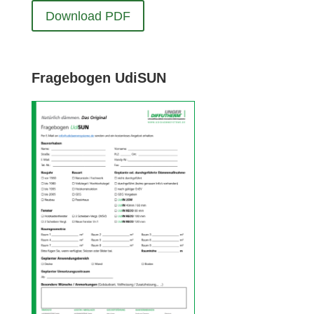
Down­load PDF
Fra­ge­bogen UdiSUN