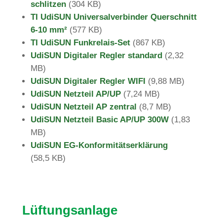
schlitzen
(
304 KB)
TI UdiSUN Uni­ver­sal­ver­binder Quer­schnitt
6-10 mm²
(577 KB)
TI UdiSUN Funk­re­lais-Set
(867 KB)
UdiSUN Digi­taler Regler stan­dard
(
2,32
MB)
UdiSUN Digi­taler Regler WIFI
(9,88 MB)
UdiSUN Netz­teil AP/UP
(7
,24 MB)
UdiSUN Netz­teil AP zen­tral
(8
,7 MB)
UdiSUN Netz­teil Basic AP/UP 300W
(1,8
3
MB)
UdiSUN EG-Kon­for­mi­täts­er­klä­rung
(58,5
KB)
Lüf­tungs­an­lage