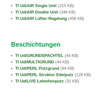
TI UdiAIR Single Unit
(
215 KB)
TI UdiAIR Double Unit
(
346 KB)
TI UdiAIR Lüfter-Rege­lung
(
456 KB)
Beschich­tungen
TI Udi­GRUND­S­PACHTEL
(
44 KB)
TI Udi­MUL­TI­GRUND
(
44 KB)
TI Udi­PERL Putz­grund
(
94 KB)
TI Udi­PERL Struktur Edel­putz
(
129 KB)
TI Udi­LIVE Lehm­fein­putz
(31 KB)