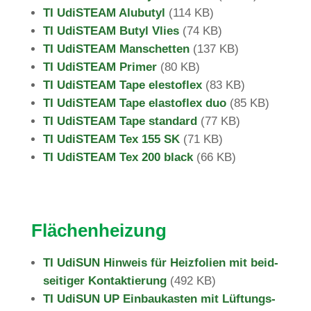
TI UdiS­TEAM Alu­butyl
(
114 KB)
TI UdiS­TEAM Butyl Vlies
(
74 KB)
TI UdiS­TEAM Man­schetten
(
137 KB)
TI UdiS­TEAM Primer
(
80 KB)
TI UdiS­TEAM Tape ele­sto­flex
(
83 KB)
TI UdiS­TEAM Tape ela­s­to­flex duo
(
85 KB)
TI UdiS­TEAM Tape stan­dard
(
77 KB)
TI UdiS­TEAM Tex 155 SK
(
71 KB)
TI UdiS­TEAM Tex 200 black
(
66 KB)
Flä­chen­hei­zung
TI UdiSUN Hin­weis für Heiz­fo­lien mit beid­
sei­tiger Kon­tak­tie­rung
(
492 KB)
TI UdiSUN UP Ein­bau­kasten mit Lüf­tungs­