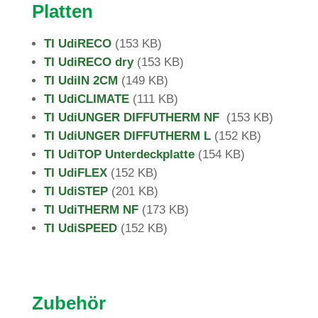
Platten
TI Udi­RECO
(
153 KB)
TI Udi­RECO dry
(153 KB)
TI UdiIN 2CM
(
149 KB)
TI UdiCLI­MATE
(
111 KB)
TI Udi­UNGER DIFFUTHERM NF
(
153 KB)
TI Udi­UNGER DIFFUTHERM L
(
152 KB)
TI UdiTOP Unter­deck­platte
(
154 KB)
TI UdiFLEX
(
152 KB)
TI UdiSTEP
(201
KB)
TI Udi­THERM NF
(
173 KB)
TI UdiSPEED
(
152 KB)
Zubehör