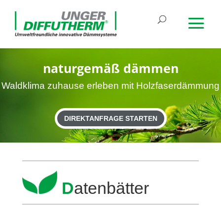
natur­gemäß dämmen
Wald­klima zuhause erleben mit Holzfaserdämmung
DIREKTANFRAGE STARTEN
D
aten­bätter