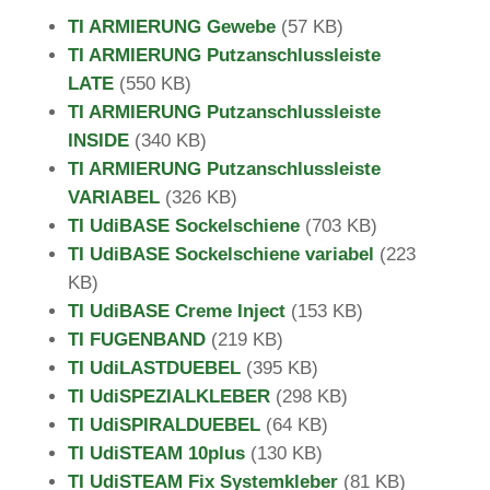
TI ARMIERUNG Gewebe
(
57 KB)
TI ARMIERUNG Putz­an­schluss­leiste
LATE
(
550 KB)
TI ARMIERUNG Putz­an­schluss­leiste
INSIDE
(340 KB)
TI ARMIERUNG Putz­an­schluss­leiste
VARIABEL
(326 KB)
TI Udi­BASE Sockel­schiene
(
703 KB)
TI Udi­BASE Sockel­schiene variabel
(
223
KB)
TI Udi­BASE Creme Inject
(153 KB)
TI FUGENBAND
(
219 KB)
TI Udi­LAST­DUEBEL
(
395 KB)
TI Udi­SPE­ZI­AL­KLEBER
(
298 KB)
TI UdiS­PI­RALD­UEBEL
(
64 KB)
TI UdiS­TEAM 10plus
(
130 KB)
TI UdiS­TEAM Fix Sys­tem­kleber
(
81 KB)