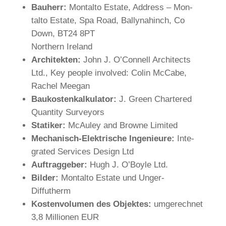
Bau­herr
:
Mon­talto Estate, Address – Mon­
talto Estate,
Spa Road, Bal­ly­na­hinch, Co
Down, BT24 8PT
Nor­t­hern Ireland
Archi­tekten
:
John J. O’Connell Archi­tects
Ltd.,
Key people involved: Colin McCabe,
Rachel Meegan
Bau­kos­ten­kal­ku­lator
:
J. Green Char­tered
Quan­tity Surveyors
Sta­tiker
:
McAuley and Browne Limited
Mecha­nisch-Elek­tri­sche Inge­nieure
:
Inte­
grated Ser­vices Design Ltd
Auf­trag­geber:
Hugh J. O’Boyle Ltd.
Bilder:
Mon­talto Estate und Unger-
Diffutherm
Kos­ten­vo­lumen des Objektes:
umge­rechnet
3,8 Mil­lionen EUR