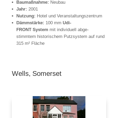
Bau­maß­nahme:
Neubau
Jahr:
2001
Nut­zung:
Hotel und Veranstaltungszentrum
Dämm­stärke:
100 mm
Udi­
FRONT System
mit indi­vi­duell abge­
stimmtem his­to­ri­schem Putz­system auf rund
315 m² Fläche
Wells, Somerset