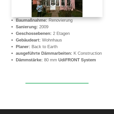
Bau­maß­nahme:
Reno­vie­rung
Sanie­rung:
2009
Geschoss­ebenen:
2 Etagen
Gebäu­deart:
Wohnhaus
Planer:
Back to Earth
aus­ge­führte Dämm­ar­beiten
:
K Con­s­truc­tion
Dämm­stärke
​:
80 mm
Udi­FRONT
System