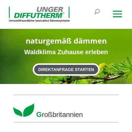
natur­gemäß dämmen
Wald­klima Zuhause erleben
DIREKTANFRAGE STARTEN
G
roß­bri­tan­nien