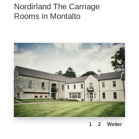
Nord­ir­land The Car­riage
Rooms in Montalto
1
2
Weiter