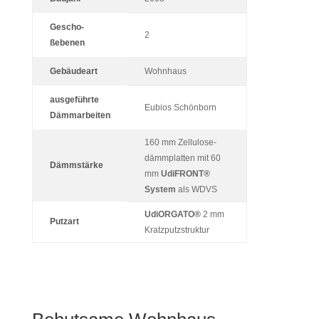
Gescho­
2
ßebenen
Gebäu­deart
Wohn­haus
aus­ge­führte
Eubios Schön­born
Dämmarbeiten
160 mm Zel­lu­lo­se­
dämm­platten mit 60
Dämm­stärke
mm
Udi
FRONT®
System
als WDVS
Udi­O­R­GATO®
2 mm
Putzart
Kratzputzstruktur