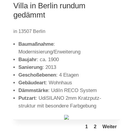
Villa in Berlin rundum
gedämmt
in 13507 Berlin
Bau­maß­nahme
:
Modernisierung/Erweiterung
Bau­jahr
: ca. 1900
Sanie­rung
: 2013
Gescho­ßebenen
: 4 Etagen
Gebäu­deart
: Wohn­haus
Dämm­stärke
: UdiIn RECO System
Putzart
: Udi­SILANO 2mm Kratz­putz­
struktur mit beson­dere Farbgebung
1
2
Weiter