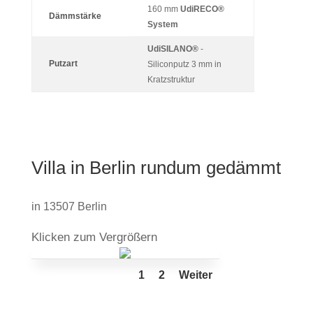
160 mm
UdiRECO
®
Dämmstärke
System
Udi
SILANO®
-
Putzart
Siliconputz 3 mm in
Kratzstruktur
Villa in Berlin rundum gedämmt
in 13507 Berlin
Kli­cken zum Vergrößern
1
2
Weiter