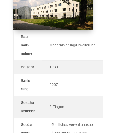
Bau­
maß­
Modernisierung/Erweiterung
nahme
Bau­jahr
1930
Sanie­
2007
rung
Gescho­
3 Etagen
ßebenen
Gebäu­
öffent­li­ches Ver­wal­tungs­ge­