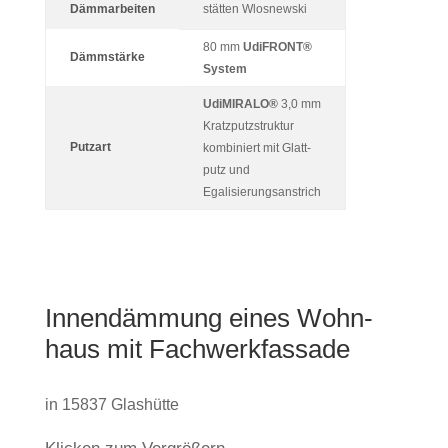
Dämmarbeiten
stätten Wlosnewski
80 mm
Udi­FRONT
®
Dämm­stärke
System
Udi­MI­RALO®
3,0 mm
Kratz­putz­struktur
Putzart
kom­bi­niert mit Glatt­
putz und
Egalisierungsanstrich
Innen­däm­mung eines Wohn­
haus mit Fachwerkfassade
in 15837 Glashütte