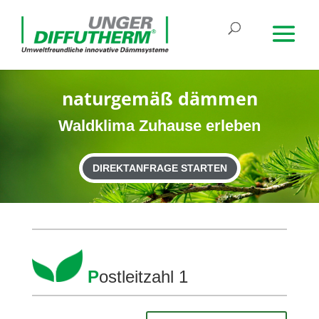
natur­gemäß dämmen
Wald­klima Zuhause erleben
DIREKTANFRAGE STARTEN
P
ost­leit­zahl 1