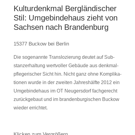
Kul­tur­denkmal Berg­län­di­scher
Stil: Umge­bin­de­haus zieht von
Sachsen nach Brandenburg
15377 Buckow bei Berlin
Die soge­nannte Trans­lo­zie­rung deutet auf Sub­
stanz­er­hal­tung wert­voller Gebäude aus denk­mal­
pfle­ge­ri­scher Sicht hin. Nicht ganz ohne Kom­pli­ka­
tionen wurde in der zweiten Jah­res­hälfte 2012 ein
Umge­bin­de­haus im OT Neu­gers­dorf fach­ge­recht
zurück­ge­baut und im bran­den­bur­gi­schen Buckow
wieder errichtet.
Kli­cken zum Vergrößern