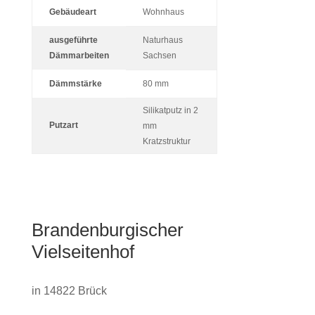
Gebäu­deart
Wohn­haus
aus­ge­führte
Natur­haus
Dämmarbeiten
Sachsen
Dämm­stärke
80 mm
Sili­kat­putz in 2
Putzart
mm
Kratzstruktur
Bran­den­bur­gi­scher
Vielseitenhof
in 14822 Brück