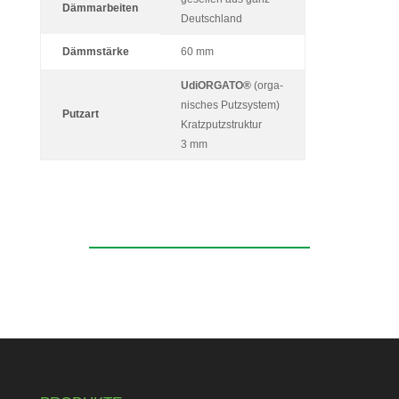
Dämmarbeiten
Deutschland
Dämm­stärke
60 mm
Udi
ORGATO®
(orga­
ni­sches Putz­system)
Putzart
Kratz­putz­struktur
3 mm