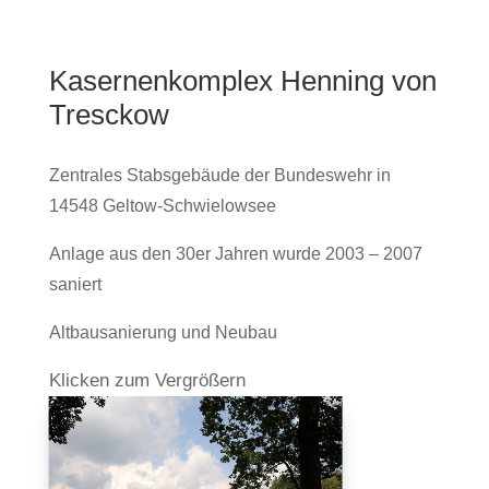
Kaser­nen­kom­plex Hen­ning von
Tresckow
Zen­trales Stabs­ge­bäude der Bun­des­wehr in
14548 Geltow-Schwielowsee
Anlage aus den 30er Jahren wurde 2003 – 2007
saniert
Alt­bau­sa­nie­rung und Neubau
Kli­cken zum Vergrößern