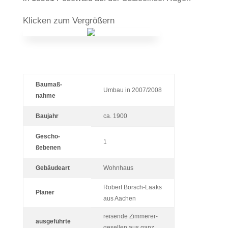
Kli­cken zum Vergrößern
Bau­maß­
Umbau in 2007/2008
nahme
Bau­jahr
ca. 1900
Gescho­
1
ßebenen
Gebäu­deart
Wohn­haus
Robert Borsch-Laaks
Planer
aus Aachen
rei­sende Zim­me­rer­
aus­ge­führte
ge­sellen aus ganz