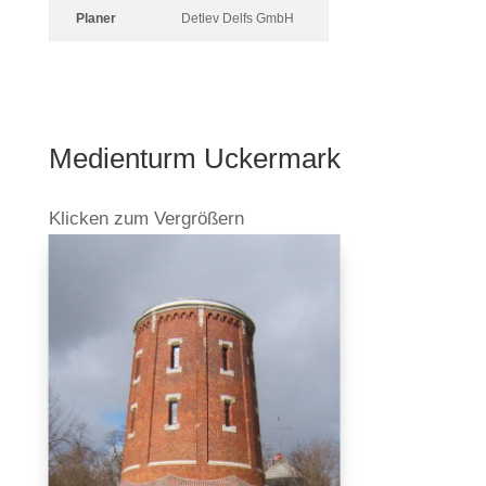
Planer
Detlev Delfs GmbH
Medi­en­turm Uckermark
Kli­cken zum Vergrößern