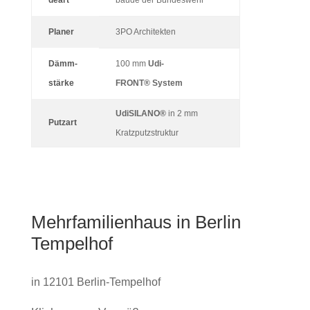
deart
bäude der Bundeswehr
Planer
3PO Archi­tekten
Dämm­
100 mm
Udi­
stärke
FRONT
®
System
Udi
SILANO®
in 2 mm
Putzart
Kratzputzstruktur
Mehr­fa­mi­li­en­haus in Berlin
Tempelhof
in 12101 Berlin-Tempelhof