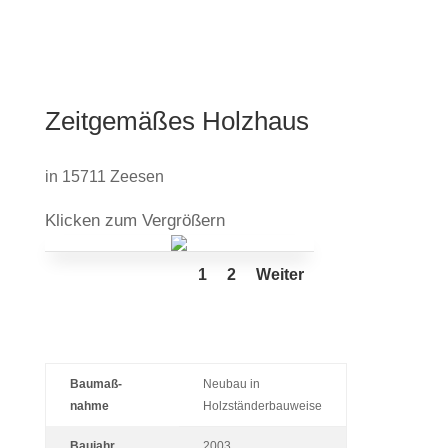
Zeit­ge­mäßes Holzhaus
in 15711 Zeesen
Kli­cken zum Vergrößern
1
2
Weiter
Bau­maß­
Neubau in
nahme
Holzständerbauweise
Bau­jahr
2003