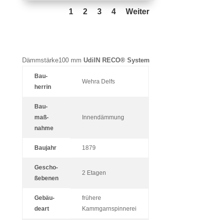
1
2
3
4
Weiter
Dämmstärke100 mm
UdiIN RECO® System
Bau­
Wehra Delfs
herrin
Bau­
maß­
Innen­däm­mung
nahme
Bau­jahr
1879
Gescho­
2 Etagen
ßebenen
Gebäu­
frü­here
deart
Kammgarnspinnerei