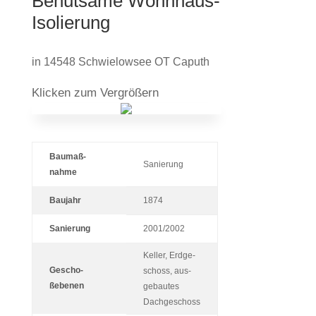
Behut­same Wohnhaus-
Isolierung
in
14548 Schwie­lowsee OT Caputh
Kli­cken zum Vergrößern
Bau­maß­
Sanie­rung
nahme
Bau­jahr
1874
Sanie­rung
2001/2002
Keller, Erd­ge­
Gescho­
schoss, aus­
ßebenen
ge­bautes
Dachgeschoss