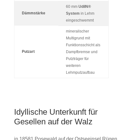
60 mm
Udi
IN®
Dämmstärke
System
in Lehm
eingeschwemmt
mineralischer
Multigrund mit
Funktionsschicht als
Putzart
Dampfbremse und
Putzträger für
weiteren
Lehmputzaufbau
Idyl­li­sche Unter­kunft für
Gesellen auf der Walz
in 18581 Pose­wald auf der Ost­see­insel Rügen