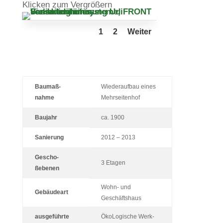
Kli­cken zum Vergrößern
1
2
Weiter
Bau­maß­
Wie­der­aufbau eines
nahme
Mehrseitenhof
Bau­jahr
ca. 1900
Sanie­rung
2012 – 2013
Gescho­
3 Etagen
ßebenen
Wohn- und
Gebäu­deart
Geschäftshaus
aus­ge­führte
Öko­Lo­gi­sche Werk­