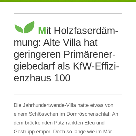
M
it Holz­fa­ser­däm­
mung: Alte Villa hat
gerin­geren Pri­mär­ener­
gie­be­darf als KfW-Effi­zi­
enz­haus 100
Die Jahr­hun­dert­wende-Villa hatte etwas von
einem Schlöss­chen im Dorn­rös­chen­schlaf: An
dem brö­ckelnden Putz rankten Efeu und
Gestrüpp empor. Doch so lange wie im Mär­