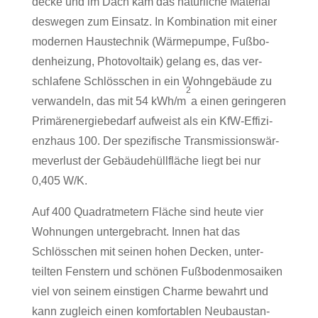
decke und im Dach kam das natür­liche Mate­rial
des­wegen zum Ein­satz. In Kom­bi­na­tion mit einer
modernen Haus­technik (Wär­me­pumpe, Fuß­bo­
den­hei­zung, Pho­to­vol­taik) gelang es, das ver­
schla­fene Schlöss­chen in ein Wohn­ge­bäude zu
2
ver­wan­deln, das mit 54 kWh/m
a einen gerin­geren
Pri­mär­ener­gie­be­darf auf­weist als ein KfW-Effi­zi­
enz­haus 100. Der spe­zi­fi­sche Trans­mis­si­ons­wär­
me­ver­lust der Gebäu­de­hüll­fläche liegt bei nur
0,405 W/K.
Auf 400 Qua­drat­me­tern Fläche sind heute vier
Woh­nungen unter­ge­bracht. Innen hat das
Schlöss­chen mit seinen hohen Decken, unter­
teilten Fens­tern und schönen Fuß­bo­den­mo­saiken
viel von seinem eins­tigen Charme bewahrt und
kann zugleich einen kom­for­ta­blen Neu­bau­stan­