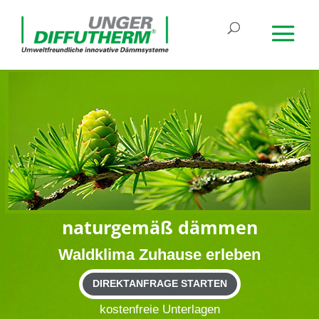
natur­gemäß dämmen
Wald­klima Zuhause erleben
DIREKTANFRAGE STARTEN
kos­ten­freie Unterlagen