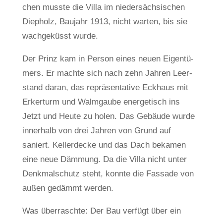
chen musste die Villa im nie­der­säch­si­schen
Diep­holz, Bau­jahr 1913, nicht warten, bis sie
wach­ge­küsst wurde.
Der Prinz kam in Person eines neuen Eigen­tü­
mers. Er machte sich nach zehn Jahren Leer­
stand daran, das reprä­sen­ta­tive Eck­haus mit
Erker­turm und Walm­gaube ener­ge­tisch ins
Jetzt und Heute zu holen. Das Gebäude wurde
inner­halb von drei Jahren von Grund auf
saniert. Kel­ler­decke und das Dach bekamen
eine neue Däm­mung. Da die Villa nicht unter
Denk­mal­schutz steht, konnte die Fas­sade von
außen gedämmt werden.
Was über­raschte: Der Bau ver­fügt über ein