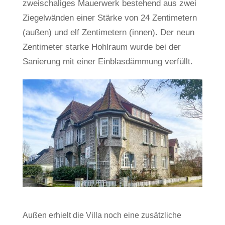
zwei­scha­liges Mau­er­werk bestehend aus zwei
Zie­gel­wänden einer Stärke von 24 Zen­ti­me­tern
(außen) und elf Zen­ti­me­tern (innen). Der neun
Zen­ti­meter starke Hohl­raum wurde bei der
Sanie­rung mit einer Ein­blas­däm­mung verfüllt.
Außen erhielt die Villa noch eine zusätz­liche