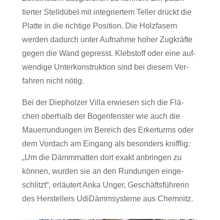
tierter Stell­dübel mit inte­griertem Teller drückt die
Platte in die rich­tige Posi­tion. Die Holz­fa­sern
werden dadurch unter Auf­nahme hoher Zug­kräfte
gegen die Wand gepresst. Kleb­stoff oder eine auf­
wen­dige Unter­kon­struk­tion sind bei diesem Ver­
fahren nicht nötig.
Bei der Diep­holzer Villa erwiesen sich die Flä­
chen ober­halb der Bogen­fenster wie auch die
Mau­er­run­dungen im Bereich des Erker­turms oder
dem Vor­dach am Ein­gang als beson­ders knifflig:
„Um die Dämm­matten dort exakt anbringen zu
können, wurden sie an den Run­dungen ein­ge­
schlitzt“, erläu­tert Anka Unger, Geschäfts­füh­rerin
des Her­stel­lers Udi­Dämm­sys­teme aus Chemnitz.