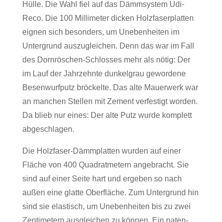
Hülle. Die Wahl fiel auf das Dämm­system Udi­
Reco. Die 100 Mil­li­meter dicken Holz­fa­ser­platten
eignen sich beson­ders, um Uneben­heiten im
Unter­grund aus­zu­glei­chen. Denn das war im Fall
des Dorn­rös­chen-Schlosses mehr als nötig: Der
im Lauf der Jahr­zehnte dun­kel­grau gewor­dene
Besen­wurf­putz brö­ckelte. Das alte Mau­er­werk war
an man­chen Stellen mit Zement ver­fes­tigt worden.
Da blieb nur eines: Der alte Putz wurde kom­plett
abgeschlagen.
Die Holz­faser-Dämm­platten wurden auf einer
Fläche von 400 Qua­drat­me­tern ange­bracht. Sie
sind auf einer Seite hart und ergeben so nach
außen eine glatte Ober­fläche. Zum Unter­grund hin
sind sie elas­tisch, um Uneben­heiten bis zu zwei
Zen­ti­me­tern aus­glei­chen zu können. Ein paten­