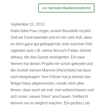
zur nächsten Bauherrenstimme
Sep­tember 12, 2013
Hallo liebe Frau Unger, unsere Bau­stelle ist jetzt
Gott sei Dank beendet und ich bin sehr froh, dass
es doch ganz gut geklappt hat, trotz man­cher Klei­
nig­keiten (wie z.B. meine Wunsch-Farbe, Gerüst­
abbau), die das Ganze ver­zö­gerten. Ein paar
Nerven hat dieses Pro­jekt mir schon gekostet und
der Aus­fall meines Mannes (Herz­in­fakt) hat dazu
noch bei­getragen. Herr Fitzner hat ja bereits das
fer­tige Haus abge­nommen, würde mich aber
freuen, dass auch sie evtl. mal vor­bei­schauen und
sich unser „neues Haus“ anschauen. Viel­leicht
können sie es mög­lich machen. Ein großes Lob