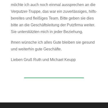
möchte ich auch noch einmal aus­spre­chen an die
Ver­putzer-Truppe, das war ein zuver­läs­siges, hilfs­
be­reites und flei­ßiges Team. Bitte geben sie dies
bitte an die Geschäfts­lei­tung der Putz­firma weiter.
Sie unter­stützten mich in jeder Beziehung.
Ihnen wün­sche ich alles Gute bleiben sie gesund
und wei­terhin gute Geschäfte.
Lieben Gruß Ruth und Michael Keupp