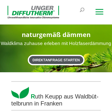
natur­gemäß dämmen
Wald­klima zuhause erleben mit Holzfaserdämmung
DIREKTANFRAGE STARTEN
R
uth Keupp aus Wald­büt­
tel­brunn in Franken