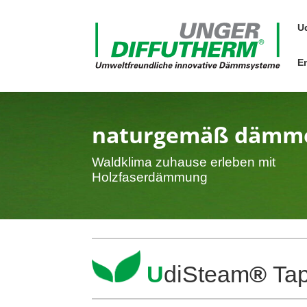
U
E
natur­gemäß dämm
Wald­klima zuhause erleben mit
Holzfaserdämmung
U
diS­team
®
Tap