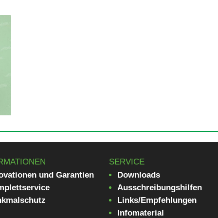
RMATIONEN
SERVICE
ovationen und Garantien
Downloads
plettservice
Ausschreibungshilfen
nkmalschutz
Links/Empfehlungen
Infomaterial