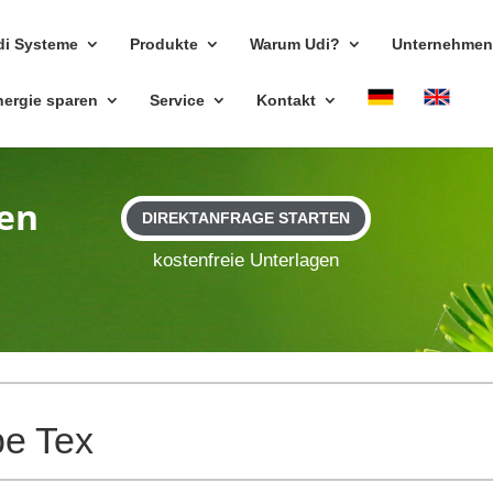
di Sys­teme
Pro­dukte
Warum Udi?
Unter­nehme
nergie sparen
Ser­vice
Kon­takt
en
DIREKTANFRAGE STARTEN
kos­ten­freie Unterlagen
e Tex