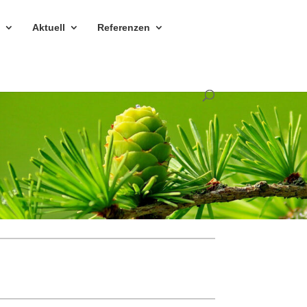
n
Aktuell
Refe­renzen