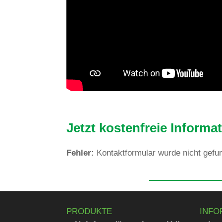
Jetzt kos­ten­freie Infor­
Fehler:
Kon­takt­for­mular wurde nicht gefu
PRODUKTE
INFO