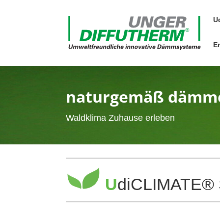
U
E
natur­gemäß dämm
Wald­klima Zuhause erleben
U
diCLI­MATE