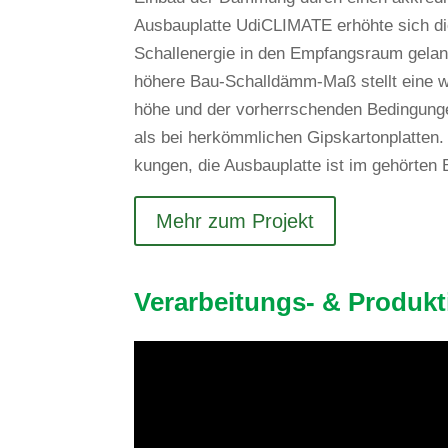
Aus­bau­platte UdiCLI­MATE erhöhte sich di
Schall­energie in den Emp­fangs­raum gel
höhere Bau-Schall­dämm-Maß stellt eine wah
höhe und der vor­herr­schenden Bedin­gunge
als bei her­kömm­li­chen Gips­kar­ton­platte
kungen, die Aus­bau­platte ist im gehörten
Mehr zum Projekt
Ver­ar­bei­tungs- & Produk