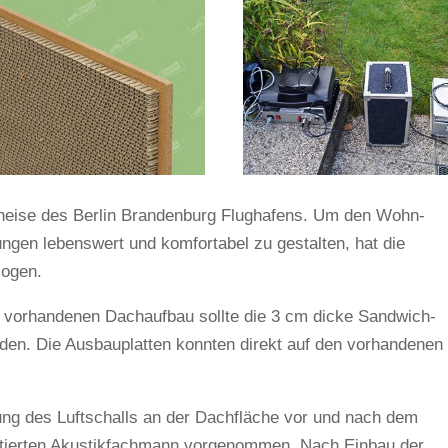
hneise des Berlin Bran­den­burg Flug­ha­fens. Um den Wohn­
gen lebens­wert und kom­for­tabel zu gestalten, hat die
zogen.
vor­han­denen Dach­aufbau sollte die 3 cm dicke Sand­wich­
en. Die Aus­bau­platten konnten direkt auf den vor­han­denen
g des Luft­schalls an der Dach­fläche vor und nach dem
tierten Akus­tik­fach­mann vor­ge­nommen. Nach Einbau der