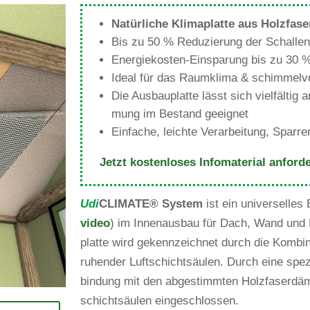
Natür­liche Kli­ma­platte aus Holzfas
Bis zu 50 % Redu­zie­rung der Schallen
Ener­gie­kosten-Ein­spa­rung bis zu 30 
Ideal für das Raum­klima & schimmel
Die Aus­bau­platte lässt sich viel­fälti
mung im Bestand geeignet
Ein­fache, leichte Ver­ar­bei­tung, Spar­
Jetzt kos­ten­loses Info­ma­te­rial anford
Udi
CLIMATE
®
System
ist ein uni­ver­selles
video
) im Innen­ausbau für Dach, Wand und D
platte wird gekenn­zeichnet durch die Kom­bi­n
ruhender Luft­schicht­säulen. Durch eine spe­zi
bin­dung mit den abge­stimmten Holz­fa­ser­d
schicht­säulen eingeschlossen.