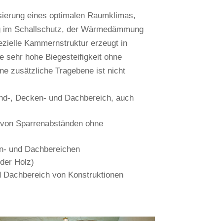
li­sie­rung eines opti­malen Raum­klimas,
ung im Schall­schutz, der Wär­me­däm­mung
­zi­elle Kam­mern­struktur erzeugt in
e sehr hohe Bie­ge­stei­fig­keit ohne
e zusätz­liche Tra­ge­bene ist nicht
nd-, Decken- und Dach­be­reich, auch
n von Spar­ren­ab­ständen ohne
en- und Dachbereichen
oder Holz)
 Dach­be­reich von Konstruktionen