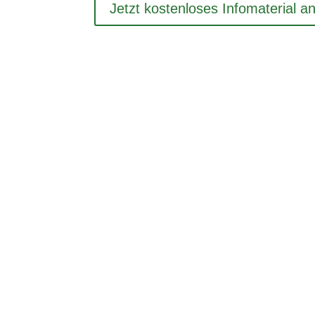
Jetzt kos­ten­loses Info­ma­te­rial 