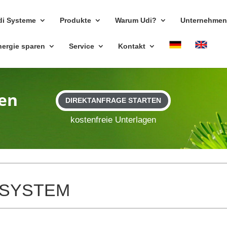
di Sys­teme
Pro­dukte
Warum Udi?
Unter­nehme
nergie sparen
Ser­vice
Kon­takt
en
DIREKTANFRAGE STARTEN
kos­ten­freie Unterlagen
® SYSTEM