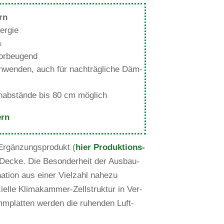
ern
ergie
%
vorbeugend
g anwenden, auch für nach­träg­liche Däm­
ren­ab­stände bis 80 cm möglich
ern
 Ergän­zungs­pro­dukt (
hier Pro­duk­ti­ons­
ecke. Die Beson­der­heit der Aus­bau­
a­tion aus einer Viel­zahl nahezu
­elle Kli­ma­kammer-Zell­struktur in Ver­
ämm­platten werden die ruhenden Luft­