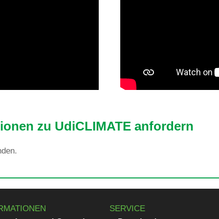
ma­tionen zu UdiCLI­MATE anfordern
nden.
RMATIONEN
SERVICE