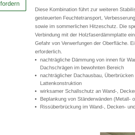
anfordern
Diese Kom­bi­na­tion führt zur wei­teren Sta­bi­
gesteu­erten Feuch­te­trans­port, Ver­bes­se­r
sowie im som­mer­li­chen Hit­ze­schutz. Die spe
Ver­bin­dung mit der Holz­fa­ser­dämm­platte ein
Gefahr von Ver­wer­fungen der Ober­fläche. Ein
erforderlich.
nach­träg­liche Däm­mung von innen für Wa
Dach­schrägen im bewohnten Bereich
nach­träg­li­cher Dach­ausbau, Über­brü­cke
Lattenkonstruktion
wirk­samer Schall­schutz an Wand-, Deck
Beplan­kung von Stän­der­wänden (Metall- 
Riss­über­brü­ckung im Wand-, Decken- und