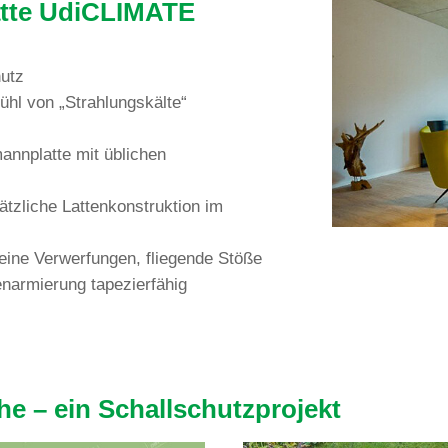
latte UdiCLIMATE
hutz
Gefühl von „Strah­lungs­kälte“
mann­platte mit übli­chen
tz­liche Lat­ten­kon­struk­tion im
eine Ver­wer­fungen, flie­gende Stöße
n­ar­mie­rung tapezierfähig
e – ein Schallschutzprojekt