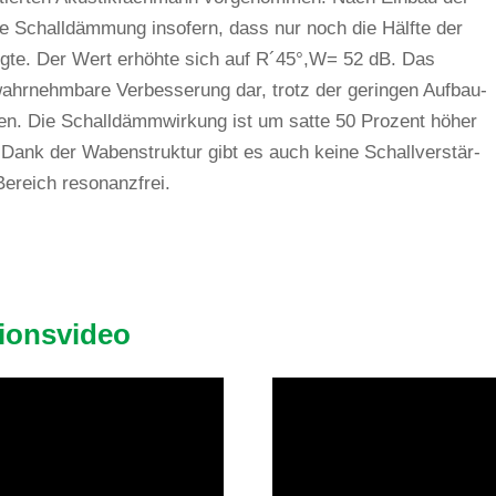
e Schall­däm­mung inso­fern, dass nur noch die Hälfte der
angte. Der Wert erhöhte sich auf R´45°,W= 52 dB. Das
r­nehm­bare Ver­bes­se­rung dar, trotz der geringen Auf­bau­
n. Die Schall­dämm­wir­kung ist um satte 50 Pro­zent höher
n. Dank der Waben­struktur gibt es auch keine Schall­ver­stär­
 Bereich resonanzfrei.
tionsvideo