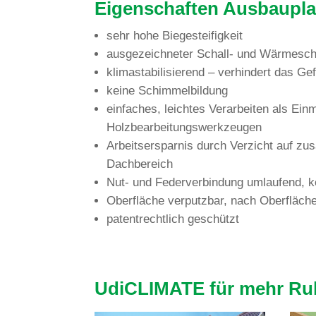
Eigen­schaften Aus­bau­p
sehr hohe Biegesteifigkeit
aus­ge­zeich­neter Schall- und Wärmesc
kli­ma­sta­bi­li­sie­rend – ver­hin­dert das 
keine Schim­mel­bil­dung
ein­fa­ches, leichtes Ver­ar­beiten als Ein­
Holzbearbeitungswerkzeugen
Arbeits­er­sparnis durch Ver­zicht auf zusä
Dachbereich
Nut- und Feder­ver­bin­dung umlau­fend, k
Ober­fläche ver­putzbar, nach Ober­flä­che
patent­recht­lich geschützt
UdiCLI­MATE für mehr Ruh