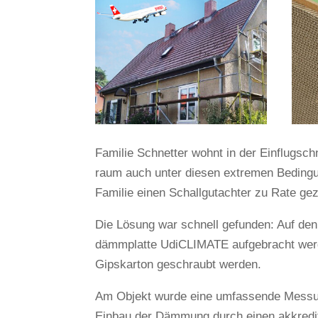
Familie Schnetter wohnt in der Ein­flug­sc
raum auch unter diesen extremen Bedin­gun
Familie einen Schall­gut­achter zu Rate ge
Die Lösung war schnell gefunden: Auf den 
dämm­platte UdiCLI­MATE auf­ge­bracht werd
Gips­karton geschraubt werden.
Am Objekt wurde eine umfas­sende Mes­sun
Einbau der Däm­mung durch einen akkre­di­